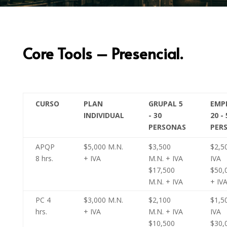
Core Tools – Presencial.
CURSO
PLAN
GRUPAL 5
EMP
INDIVIDUAL
- 30
20 - 
PERSONAS
PER
APQP
$5,000 M.N.
$3,500
$2,5
8 hrs.
+ IVA
M.N. + IVA
IVA
$17,500
$50,
M.N. + IVA
+ IV
PC 4
$3,000 M.N.
$2,100
$1,5
hrs.
+ IVA
M.N. + IVA
IVA
$10,500
$30,