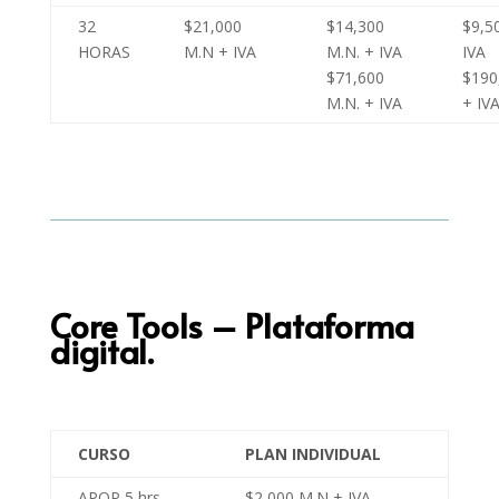
32
$21,000
$14,300
$9,5
HORAS
M.N + IVA
M.N. + IVA
IVA
$71,600
$190
M.N. + IVA
+ IV
Core Tools – Plataforma
digital.
CURSO
PLAN INDIVIDUAL
APQP 5 hrs.
$2,000 M.N + IVA