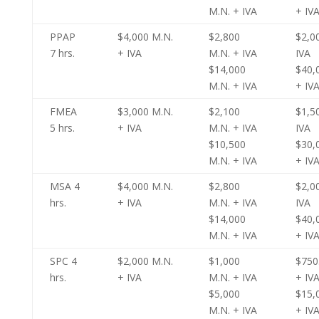
M.N. + IVA
+ IV
PPAP
$4,000 M.N.
$2,800
$2,0
7 hrs.
+ IVA
M.N. + IVA
IVA
$14,000
$40,
M.N. + IVA
+ IV
FMEA
$3,000 M.N.
$2,100
$1,5
5 hrs.
+ IVA
M.N. + IVA
IVA
$10,500
$30,
M.N. + IVA
+ IV
MSA 4
$4,000 M.N.
$2,800
$2,0
hrs.
+ IVA
M.N. + IVA
IVA
$14,000
$40,
M.N. + IVA
+ IV
SPC 4
$2,000 M.N.
$1,000
$750
hrs.
+ IVA
M.N. + IVA
+ IV
$5,000
$15,
M.N. + IVA
+ IV