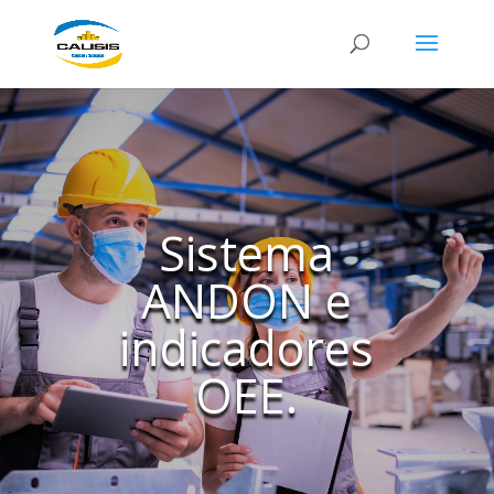
Sistema
ANDON e
indicadores
OEE.